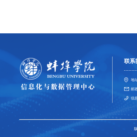
联系
地
邮政
信息
版