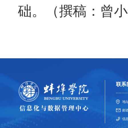
础。（撰稿：曾小
联系
地
邮政
信息