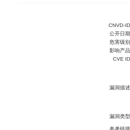
CNVD-I
公开日
危害级
影响产
CVE I
漏洞描
漏洞类
参考链